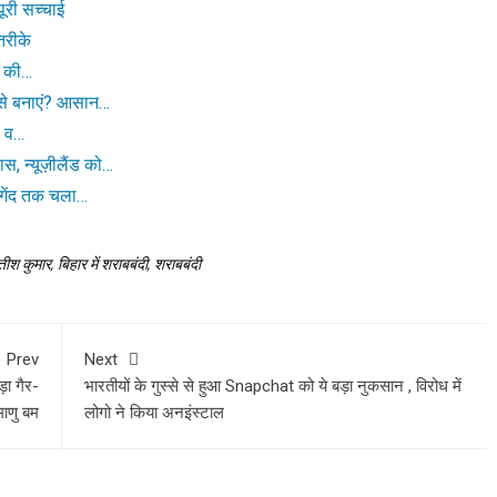
ूरी सच्चाई
तरीके
ल की…
से बनाएं? आसान…
ो व…
, न्यूज़ीलैंड को…
गेंद तक चला…
तीश कुमार
,
बिहार में शराबबंदी
,
शराबबंदी
Prev
Next
़ा गैर-
भारतीयों के गुस्से से हुआ Snapchat को ये बड़ा नुकसान , विरोध में
ाणु बम
लोगो ने किया अनइंस्टाल