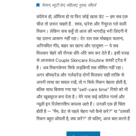
फैशन
,
ब्यूटी केर
,
महिलाएं
,
मुख्य
,
सौंदर्य
कॉलेज हो, ऑफिस हो या फिर कोई खास डेट — हम सब एक
चीज़ तो ज़रूर चाहते हैं… साफ, फ्रेश और नैचुरल ग्लो वाली
स्किन। लेकिन सच कहूँ तो आज की भागदौड़ भरी ज़िंदगी में
यह उतना आसान नहीं रहा। देर रात तक मोबाइल चलाना,
अनियमित नींद, बाहर का खाना और प्रदूषण — ये सब
मिलकर चेहरे की रौनक धीरे-धीरे कम कर देते हैं। इसी वजह
से आजकल Couple Skincare Routine काफी ट्रेंड में
है। अब स्किनकेयर सिर्फ लड़कियों तक सीमित नहीं रहा।
अगर बॉयफ्रेंड और गर्लफ्रेंड दोनों मिलकर सही तरीके से
अपनी त्वचा का ख्याल रखें, तो न सिर्फ स्किन बेहतर होती है,
बल्कि साथ बिताया गया यह “self-care time” रिश्ते को भी
और खूबसूरत बना देता है। मेरे पास कई कॉलेज गर्ल्स और
न्यूली इन रिलेशनशिप कपल्स आते हैं। उनकी एक ही चिंता
होती है — “मैम, डेट से पहले चेहरा ग्लो कैसे करे?” या “उसकी
स्किन बहुत ऑयली है, क्या करें?” तो चलिए, आज बात करते हैं