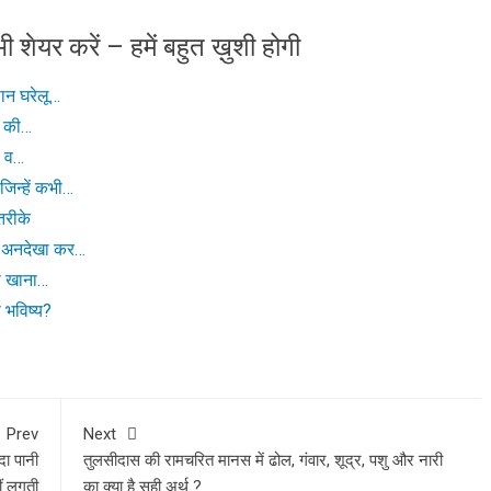
ी शेयर करें – हमें बहुत ख़ुशी होगी
सान घरेलू…
ल की…
ो व…
जिन्हें कभी…
तरीके
ोग अनदेखा कर…
या खाना…
 भविष्य?
Prev
Next
ादा पानी
तुलसीदास की रामचरित मानस में ढोल, गंवार, शूद्र, पशु और नारी
हीं लगती
का क्या है सही अर्थ ?