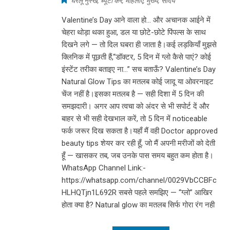
घरेलू नुस्खे
,
ब्यूटी केर
,
महिलाएं
,
मुख्य
,
सौंदर्य
Valentine’s Day आने वाला हो… और अचानक आईने में
चेहरा थोड़ा थका हुआ, डल या छोटे-छोटे पिंपल्स के साथ
दिखने लगे — तो दिल घबरा ही जाता है।कई लड़कियाँ मुझसे
क्लिनिक में पूछती हैं,“डॉक्टर, 5 दिन में ग्लो कैसे पाएं? कोई
इंस्टेंट तरीका बताइए ना…” सच बताऊँ? Valentine’s Day
Natural Glow Tips का मतलब कोई जादू या ओवरनाइट
चेंज नहीं है।इसका मतलब है — सही दिशा में 5 दिन की
समझदारी। अगर आप त्वचा को अंदर से भी सपोर्ट दें और
बाहर से भी सही देखभाल करें, तो 5 दिन में noticeable
फर्क जरूर दिख सकता है।यहाँ मैं वही Doctor approved
beauty tips शेयर कर रही हूँ, जो मैं अपनी मरीजों को देती
हूँ — खासकर तब, जब उनके पास समय बहुत कम होता है।
WhatsApp Channel Link:-
https://whatsapp.com/channel/0029VbCCBFc
HLHQTjn1L692R सबसे पहले समझिए — “ग्लो” आखिर
होता क्या है? Natural glow का मतलब सिर्फ गोरा रंग नही