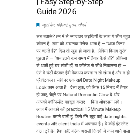
| Easy Step-by-Step
Guide 2026
ब्यूटी केर
,
महिलाएं
,
मुख्य
,
सौंदर्य
सच बताऊं? हम में से ज्यादातर लड़कियों के साथ ये सीन बहुत
कॉमन है।शाम को अचानक मैसेज आता है — “आज डिनर
पर चलते हैं?” दिल तो खुश हो जाता है… लेकिन दिमाग तुरंत
पूछता है — “अब इतने कम समय में तैयार कैसे हों?” ऑफिस
से थकी हुई घर लौटी हों, या कॉलेज से सीधे निकलना हो —
ऐसे में घंटों बैठकर हैवी मेकअप करना न तो संभव है और न ही
प्रैक्टिकल। यहीं पर एक सही Date Night Makeup
Look काम आता है। ऐसा लुक, जो सिर्फ 15 मिनट में तैयार
हो जाए, चेहरे पर Natural Romantic Glow दे और
आपको कॉन्फिडेंट महसूस कराए — बिना ओवरडन लगे।
आज मैं आपको वही practical 15 Minute Makeup
Routine बताने वाली हूं, जिसे मैंने खुद कई date nights,
events और client trials में अपनाया है। ये कोई इंटरनेट
वाला ट्रेंडिंग हैक नहीं, बल्कि असली ज़िंदगी में काम आने वाला