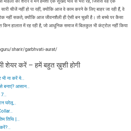
ि उस महिला का शरीर व मन हमेशा एक सुखद भाव से भरा रहे, जिससे वह एक
री चीजें नहीं हो पा रहीं, क्योंकि आज वे काम करने के लिए बाहर जा रही हैं, वे
ें रोक नहीं सकते, क्योंकि आज जीवनशैली ही ऐसी बन चुकी है। तो बच्चे पर कैसा
रत किन हालात में रह रही है, जो आधुनिक समाज में बिलकुल भी कंट्रोल नहीं किया
guru/sharir/garbhvati-aurat/
ी शेयर करें – हमें बहुत ख़ुशी होगी
भी ना करें ये…
ैसे बनाएं? आसान…
? 7…
सान घरेलू…
-Collar…
तिम तिथि |…
 करें?…