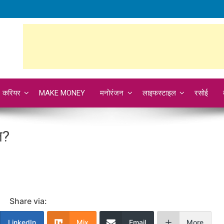
करियर
MAKE MONEY
मनोरंजन
लाइफस्टाइल
रसोई
ल?
Share via:
LinkedIn
Mix
Email
More