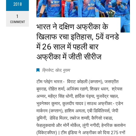
2018
1
COMMENT
भारत ने दक्षिण अफ्रीका के
खिलाफ रचा इतिहास, 5वें वनडे
में 26 साल में पहली बार
अफ्रीका में जीती सीरीज
क्रिकेट
,
खेल
,
मुख्य
टीम प्लेइंग भारत:- विराट कोहली (कप्तान), जसप्रीत
बुमराह, रोहित शर्मा, अजिंक्य रहाणे, शिखर धवन, श्रेयस
अय्यर, महेंद्र सिंह धोनी, हार्दिक पंड्या, युजवेंद्र चहल,
भुवनेश्वर कुमार, कुलदीप यादव | साउथ अफ्रीका:- एडेन
मार्करम (कप्तान), हाशिम अमला, एबी डिविलियर्स, जेपी
डुमिनी, डेविड मिलर, तबरेज शम्सी, कैगिसो रबाडा,
फेहलुकवायो और मोर्ने मोर्केल, लुंगी नगीदी, हेनरिक क्लासेन
(विकेटकीपर) | टीम इंडिया ने अफ्रीका को दिया 275 रनों