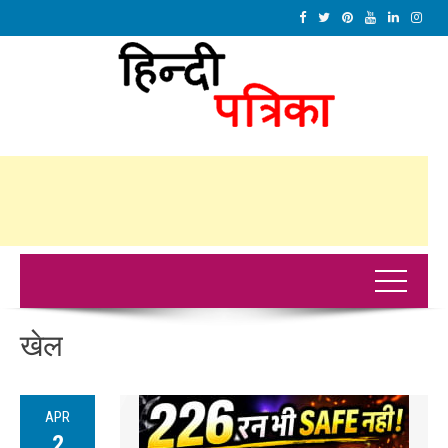
खेल
APR
2