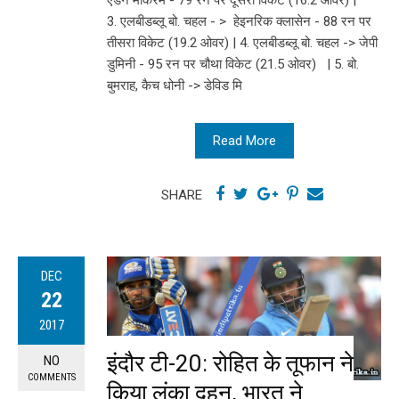
एडेन मार्करम - 79 रन पर दूसरा विकेट (16.2 ओवर) |
3. एलबीडब्लू बो. चहल - > हेइनरिक क्लासेन - 88 रन पर
तीसरा विकेट (19.2 ओवर) | 4. एलबीडब्लू बो. चहल -> जेपी
डुमिनी - 95 रन पर चौथा विकेट (21.5 ओवर) | 5. बो.
बुमराह, कैच धोनी -> डेविड मि
Read More
SHARE
DEC
22
2017
इंदौर टी-20: रोहित के तूफान ने
NO
COMMENTS
किया लंका दहन, भारत ने