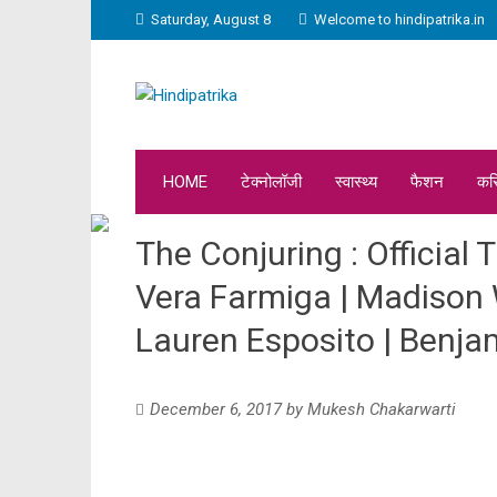
Saturday, August 8
Welcome to hindipatrika.in
HOME
टेक्नोलॉजी
स्वास्थ्य
फैशन
कर
The Conjuring : Official T
Vera Farmiga | Madison 
Lauren Esposito | Benja
December 6, 2017
by
Mukesh Chakarwarti