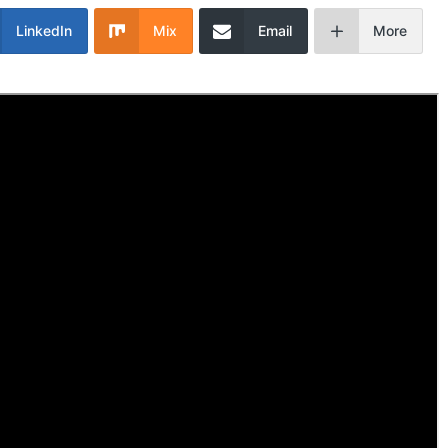
LinkedIn
Mix
Email
More