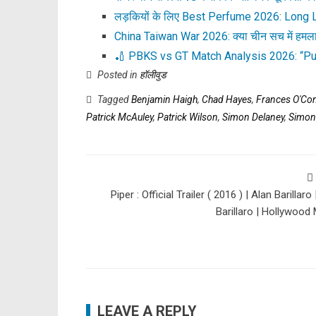
लड़कियों के लिए Best Perfume 2026: Long
China Taiwan War 2026: क्या चीन सच में हमला
🏏 PBKS vs GT Match Analysis 2026: “Pu
Posted in
हॉलीवुड
Tagged
Benjamin Haigh
,
Chad Hayes
,
Frances O'Co
Patrick McAuley
,
Patrick Wilson
,
Simon Delaney
,
Simon
Piper : Official Trailer ( 2016 ) | Alan Barillaro
Barillaro | Hollywood
LEAVE A REPLY