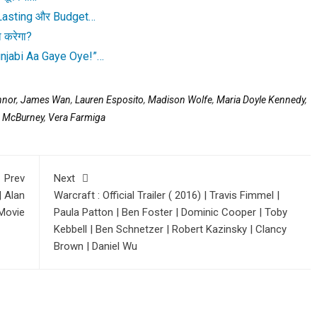
 Lasting और Budget…
 करेगा?
njabi Aa Gaye Oye!”…
nnor
,
James Wan
,
Lauren Esposito
,
Madison Wolfe
,
Maria Doyle Kennedy
,
 McBurney
,
Vera Farmiga
Prev
Next
 | Alan
Warcraft : Official Trailer ( 2016) | Travis Fimmel |
 Movie
Paula Patton | Ben Foster | Dominic Cooper | Toby
Kebbell | Ben Schnetzer | Robert Kazinsky | Clancy
Brown | Daniel Wu