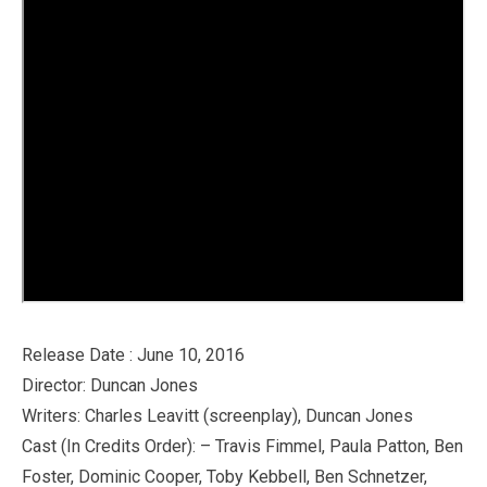
Release Date : June 10, 2016
Director: Duncan Jones
Writers: Charles Leavitt (screenplay), Duncan Jones
Cast (In Credits Order): – Travis Fimmel, Paula Patton, Ben
Foster, Dominic Cooper, Toby Kebbell, Ben Schnetzer,