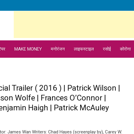
ियर
MAKE MONEY
मनोरंजन
लाइफस्टाइल
रसोई
कोरोना
ial Trailer ( 2016 ) | Patrick Wilson |
son Wolfe | Frances O’Connor |
enjamin Haigh | Patrick McAuley
ctor: James Wan Writers: Chad Hayes (screenplay by), Carey W.