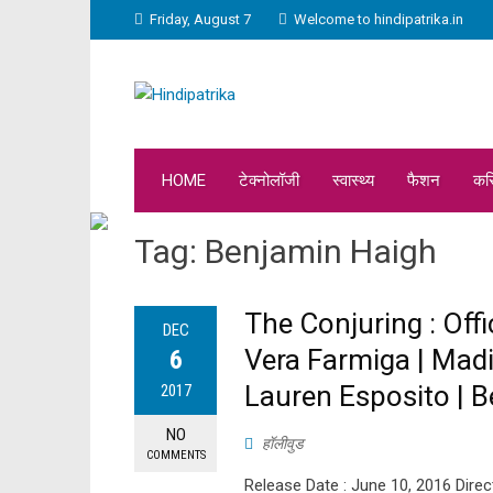
Friday, August 7
Welcome to hindipatrika.in
HOME
टेक्नोलॉजी
स्वास्थ्य
फैशन
कर
Tag:
Benjamin Haigh
The Conjuring : Offic
DEC
Vera Farmiga | Madi
6
Lauren Esposito | B
2017
NO
हॉलीवुड
COMMENTS
Release Date : June 10, 2016 Dire