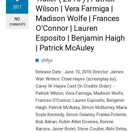
Wilson | Vera Farmiga |
2017
Madison Wolfe | Frances
NO
COMMENTS
O’Connor | Lauren
Esposito | Benjamin Haigh
| Patrick McAuley
हॉलीवुड
Release Date : June 10, 2016 Director: James
Wan Writers: Chad Hayes (screenplay by),
Carey W. Hayes Cast (In Credits Order): -
Patrick Wilson, Vera Farmiga, Madison Wolfe,
Frances O'Connor, Lauren Esposito, Benjamin
Haigh, Patrick McAuley, Simon McBurney, Maria
Doyle Kennedy, Simon Delaney, Franka Potente,
Bob Adrian, Robin Atkin Downes, Bonnie
Aarons, Javier Botet, Steve Coulter, Abhi Sinha,