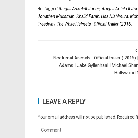
Tagged
Abigail Anketell-Jones
,
Abigail Antekell-Jo
Jonathan Mussman
,
Khalid Farah
,
Lisa Nishimura
,
Moh
Treadway
,
The White Helmets : Official Trailer (2016)
Nocturnal Animals : Official trailer ( 2016)
Adams | Jake Gyllenhaal | Michael Sha
Hollywood 
LEAVE A REPLY
Your email address will not be published.
Required f