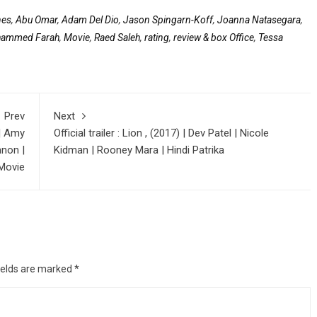
nes
,
Abu Omar
,
Adam Del Dio
,
Jason Spingarn-Koff
,
Joanna Natasegara
,
ammed Farah
,
Movie
,
Raed Saleh
,
rating
,
review & box Office
,
Tessa
Prev
Next
 | Amy
Official trailer : Lion , (2017) | Dev Patel | Nicole
nnon |
Kidman | Rooney Mara | Hindi Patrika
Movie
ields are marked
*