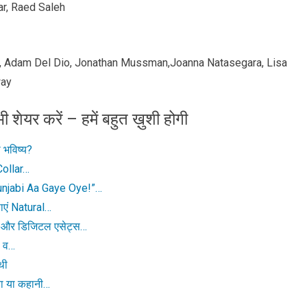
r, Raed Saleh
es, Adam Del Dio, Jonathan Mussman,Joanna Natasegara, Lisa
way
ी शेयर करें – हमें बहुत ख़ुशी होगी
 भविष्य?
-Collar…
njabi Aa Gaye Oye!”…
ाएं Natural…
ा और डिजिटल एसेट्स…
ो व…
थी
गया या कहानी…