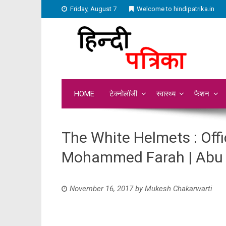
Friday, August 7
Welcome to hindipatrika.in
HOME
टेक्नोलॉजी
स्वास्थ्य
फैशन
The White Helmets : Offic
Mohammed Farah | Abu O
November 16, 2017
by
Mukesh Chakarwarti