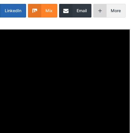
LinkedIn
Mix
Email
More