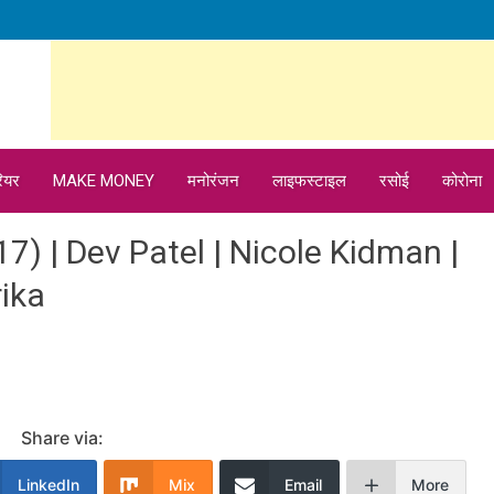
ियर
MAKE MONEY
मनोरंजन
लाइफस्टाइल
रसोई
कोरोना
2017) | Dev Patel | Nicole Kidman |
rika
Share via:
LinkedIn
Mix
Email
More