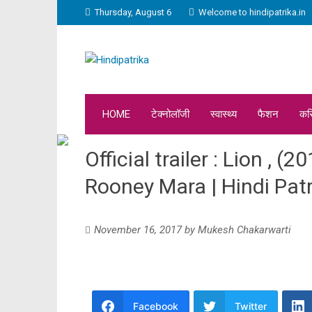
Thursday, August 6
Welcome to hindipatrika.in
HOME
टेक्नोलॉजी
स्वास्थ्य
फैशन
कर
Official trailer : Lion , (
Rooney Mara | Hindi Pat
November 16, 2017
by
Mukesh Chakarwarti
Facebook
Twitter