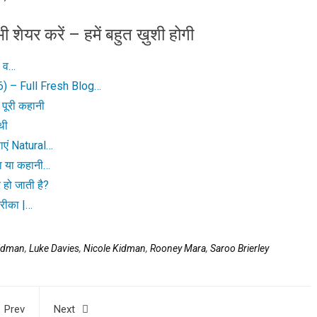
ी शेयर करें – हमें बहुत ख़ुशी होगी
ो व…
) – Full Fresh Blog…
 पूरी कहानी
थी
ाएं Natural…
गया या कहानी…
हो जाती है?
तरीका |…
Kidman
,
Luke Davies
,
Nicole Kidman
,
Rooney Mara
,
Saroo Brierley
Prev
Next