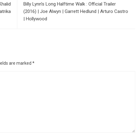
Khalid
Billy Lynn’s Long Halftime Walk : Official Trailer
atrika
(2016) | Joe Alwyn | Garrett Hedlund | Arturo Castro
| Hollywood
ields are marked
*