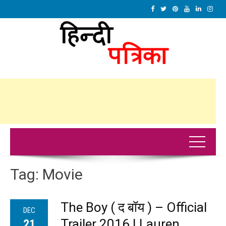
Tag:
Movie
The Boy ( द बॉय ) – Official
DEC
Trailer 2016 | Lauren
21