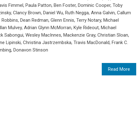
ravis Fimmel, Paula Patton, Ben Foster, Dominic Cooper, Toby
zinsky, Clancy Brown, Daniel Wu, Ruth Negga, Anna Galvin, Callum
an Robbins, Dean Redman, Glenn Ennis, Terry Notary, Michael
an Mulvey, Adrian Glynn McMorran, Kyle Rideout, Michael
ck Sabongui, Wesley MacInnes, Mackenzie Gray, Christian Sloan,
e Lipinski, Christina Jastrzembska, Travis MacDonald, Frank C.
mbing, Donavon Stinson
Read More