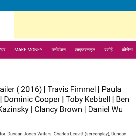
ियर
MAKE MONEY
मनोरंजन
लाइफस्टाइल
रसोई
कोरोना
railer ( 2016) | Travis Fimmel | Paula
 | Dominic Cooper | Toby Kebbell | Ben
Kazinsky | Clancy Brown | Daniel Wu
tor: Duncan Jones Writers: Charles Leavitt (screenplay), Duncan