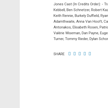
Jones Cast (In Credits Order): - T
Kebbell, Ben Schnetzer, Robert Ka
Keith Rennie, Burkely Duffield, Ry
Adamthwaite, Anna Van Hooft, Call
Antonakos, Elisabeth Rosen, Patri
Valérie Wiseman, Dan Payne, Eugen
Turner, Tommy Rieder, Dylan Scho
SHARE