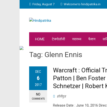
Friday, August 7
Welcome to hindipatrika.in
HOME
टेक्नोलॉजी
स्वास्थ्य
फैशन
कर
Tag:
Glenn Ennis
Warcraft : Official T
DEC
Patton | Ben Foster
6
Schnetzer | Robert 
2017
NO
हॉलीवुड
COMMENTS
Release Date : June 10, 2016 Direc