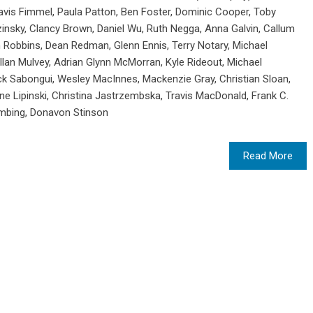
ravis Fimmel, Paula Patton, Ben Foster, Dominic Cooper, Toby
zinsky, Clancy Brown, Daniel Wu, Ruth Negga, Anna Galvin, Callum
an Robbins, Dean Redman, Glenn Ennis, Terry Notary, Michael
an Mulvey, Adrian Glynn McMorran, Kyle Rideout, Michael
ck Sabongui, Wesley MacInnes, Mackenzie Gray, Christian Sloan,
e Lipinski, Christina Jastrzembska, Travis MacDonald, Frank C.
mbing, Donavon Stinson
Read More