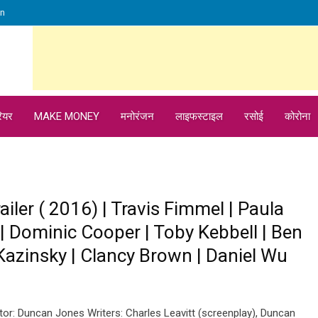
in
ियर
MAKE MONEY
मनोरंजन
लाइफस्टाइल
रसोई
कोरोना
railer ( 2016) | Travis Fimmel | Paula
 | Dominic Cooper | Toby Kebbell | Ben
Kazinsky | Clancy Brown | Daniel Wu
tor: Duncan Jones Writers: Charles Leavitt (screenplay), Duncan