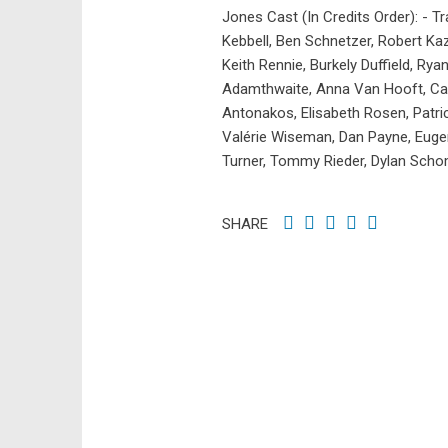
Jones Cast (In Credits Order): - T
Kebbell, Ben Schnetzer, Robert Ka
Keith Rennie, Burkely Duffield, Ry
Adamthwaite, Anna Van Hooft, Call
Antonakos, Elisabeth Rosen, Patri
Valérie Wiseman, Dan Payne, Eugen
Turner, Tommy Rieder, Dylan Scho
SHARE