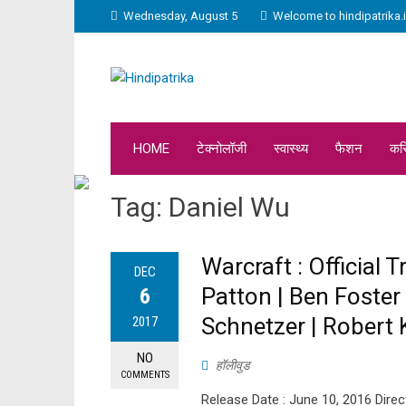
Wednesday, August 5
Welcome to hindipatrika.
HOME
टेक्नोलॉजी
स्वास्थ्य
फैशन
कर
Tag:
Daniel Wu
Warcraft : Official T
DEC
Patton | Ben Foster
6
Schnetzer | Robert 
2017
NO
हॉलीवुड
COMMENTS
Release Date : June 10, 2016 Direc