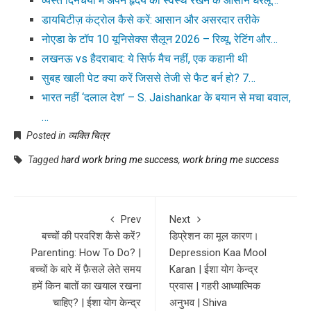
व्यस्त दिनचर्या में अपने हृदय को स्वस्थ रखने के आसान घरेलू…
डायबिटीज़ कंट्रोल कैसे करें: आसान और असरदार तरीके
नोएडा के टॉप 10 यूनिसेक्स सैलून 2026 – रिव्यू, रेटिंग और…
लखनऊ vs हैदराबाद: ये सिर्फ मैच नहीं, एक कहानी थी
सुबह खाली पेट क्या करें जिससे तेजी से फैट बर्न हो? 7…
भारत नहीं ‘दलाल देश’ – S. Jaishankar के बयान से मचा बवाल,
…
Posted in
व्यक्ति चित्र
Tagged
hard work bring me success
,
work bring me success
Prev
Next
बच्चों की परवरिश कैसे करें?
डिप्रेशन का मूल कारण।
Parenting: How To Do? |
Depression Kaa Mool
बच्चों के बारे में फ़ैसले लेते समय
Karan | ईशा योग केन्द्र
हमें किन बातों का खयाल रखना
प्रवास | गहरी आध्यात्मिक
चाहिए? | ईशा योग केन्द्र
अनुभव | Shiva