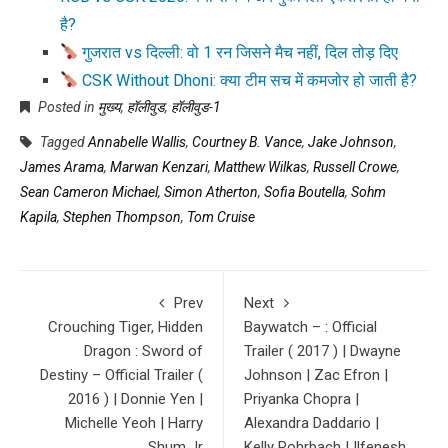
है?
गुजरात vs दिल्ली: वो 1 रन जिसने मैच नहीं, दिल तोड़ दिए
CSK Without Dhoni: क्या टीम सच में कमजोर हो जाती है?
Posted in
मुख्य
,
हॉलीवुड
,
हॉलीवुड-1
Tagged
Annabelle Wallis
,
Courtney B. Vance
,
Jake Johnson
,
James Arama
,
Marwan Kenzari
,
Matthew Wilkas
,
Russell Crowe
,
Sean Cameron Michael
,
Simon Atherton
,
Sofia Boutella
,
Sohm
Kapila
,
Stephen Thompson
,
Tom Cruise
Prev
Next
Crouching Tiger, Hidden
Baywatch – : Official
Dragon : Sword of
Trailer ( 2017 ) | Dwayne
Destiny – Official Trailer (
Johnson | Zac Efron |
2016 ) | Donnie Yen |
Priyanka Chopra |
Michelle Yeoh | Harry
Alexandra Daddario |
Shum Jr
Kelly Rohrbach | Ilfenesh