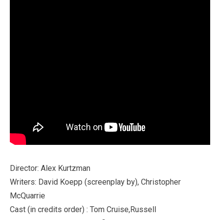
Director: Alex Kurtzman
Writers: David Koepp (screenplay by), Christopher
McQuarrie
Cast (in credits order) : Tom Cruise,Russell