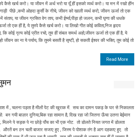
े कैसे खर्च करो। या जीवन में अर्थ भरो या यूँ हीं इसको व्यर्थ करो। या मन में रखो हींन
ा गाड़ी पीछे ,कभी ओहदा कुर्सी के नीचे, जीवन को खाली व्यर्थ करो, जीवन ऊर्जा तो एक
दय में संताप, या जीवन ग्रसित वेग ताप, कभी ईर्ष्या,पीड़ा हो जलन, कभी घृणा की धधके
ा तो एक हीं है, ये तुमपे कैसे खर्च करो। या लिखो गीत कोई कविता,निज हृदय
, कि कोई नृत्य कोई प्रीत रचो, तुम हीं संबल समर्थ अहो,जीवन ऊर्जा तो एक हीं है, ये
ो जीवन का ना ये पर्याय, कि तुममे बसती है सृष्टी, हो सकती ईश्वर की भक्ति, तुम कोई तो
Read More
ुमन
में , चलना पड़ता है मीलों पेट की खुराक में. सच का दामन पकड़ के घर से निकालता
 वो. बन गयी बाज़ार दुनिया,बिक रहा सामान है, दिख रहा जो जितना ऊँचा उतना बेईमान
 खोट, मिलने पे सड़क पे ना छोड़े पाँच का भी एक नोट. तो डोलते नियत जगत में डोलता
ै. औरतें बन ठन चली बाजार सजाए हुए , जिस्म पे पोशाक तंग है आग दहकाए हुए. तो