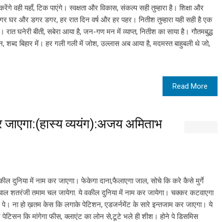
 करेंगे वही यहाँ, टिक पाएंगे। स्वक्षता और विकास, संकल्प सही तुम्हारा है। शिक्षा और
व नगर घर और डगर डगर, हर रात दिन वर्ष और हर पहर। नितीश तुम्हारा यही सही है एक
 रात घनेरी बीती, सबेरा आया है, जन-गण मन में व्याप्त, नितीश का साया है। गौतमबुद्ध
, शब्द बिहार में। हर गली गली में जोश, उल्लास अब आया है, मदमस्त बाहुबली थे जो,
Read More
कर जाएगा:(हास्य व्ययंग):अजय अमिताभ
 दुनिया में नाम कर जाएगा। फेकेगा दाना,फैलाएगा जाल, सोचे कि करे कैसे मुर्गे
ाल शतरंजी तमाम चल जायेगा. ये वकील दुनिया में नाम कर जायेगा। चक्कर कटवाएगा
ाम पे। ना हो ख़तम केस कि लगाके पेटिशन, एडजर्नमेंट के सारे इन्तजाम कर जाएगा। ये
 पेटिसन कि मांगेगा फीस, क्लाएंट का लोन से,टूटे भले ही शीश। होने पे डिसमिस