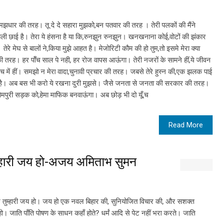
झधार की तरह। तू दे दे सहारा मुझको,बन पतवार की तरह । तेरी पलकों की मैंने
रियाली छाई है। तेरा ये हंसना है या कि,रुनझुन रुनझुन। खनखनाना कोई,वोटों की झंकार
तेरे मेघ से बालों ने,किया मुझे आहत है। मेजोरिटी कौम की हो तुम,तो इसमे मेरा क्या
ी तरह। हर पॉँच साल पे नही, हर रोज वापस आऊंगा। तेरी नजरों के सामने हीं,ये जीवन
च में हीं। समझो न मेरा वादा,चुनावी प्रचार की तरह। जबसे तेरे हुस्न की,एक झलक पाई
 है। अब बस भी करो ये रखना दुरी मुझसे। जैसे जनता से जनता की सरकार की तरह।
ओमपुरी सड़क को,हेमा माफिक बनवाऊंगा। अब छोड़ भी दो यूँ,च
Read More
म्हारी जय हो-अजय अमिताभ सुमन
ुम्हारी जय हो। जय हो एक नवल बिहार की, सुनियोजित विचार की, और सशक्त
ो। जाति पाँति पोषण के साधन कहाँ होते? धर्मं आदि से पेट नहीं भरा करते। जाति