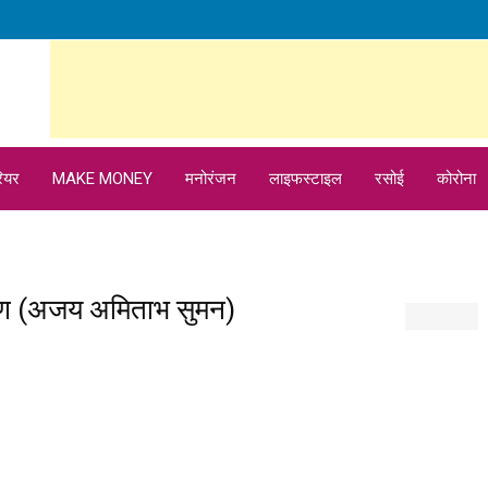
ियर
MAKE MONEY
मनोरंजन
लाइफस्टाइल
रसोई
कोरोना
माण (अजय अमिताभ सुमन)