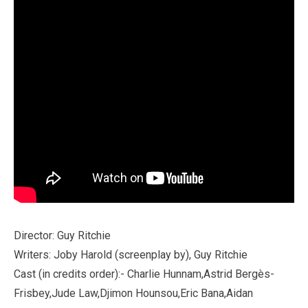
Director: Guy Ritchie
Writers: Joby Harold (screenplay by), Guy Ritchie
Cast (in credits order):- Charlie Hunnam,Astrid Bergès-
Frisbey,Jude Law,Djimon Hounsou,Eric Bana,Aidan