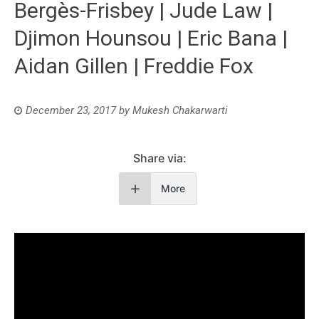
Bergès-Frisbey | Jude Law |
Djimon Hounsou | Eric Bana |
Aidan Gillen | Freddie Fox
December 23, 2017
by
Mukesh Chakarwarti
Share via:
More