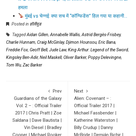
हमला
मुंबई vs चेन्नई: क्या सच में “कॉन्फिडेंस” हिल गया या कहानी…
Posted in
हॉलीवुड
Tagged
Aidan Gillen
,
Annabelle Wallis
,
Astrid Bergès-Frisbey
,
Charlie Hunnam
,
Craig McGinlay
,
Djimon Hounsou
,
Eric Bana
,
Freddie Fox
,
Geoff Bell
,
Jude Law
,
King Arthur: Legend of the Sword
,
Kingsley Ben-Adir
,
Neil Maskell
,
Oliver Barker
,
Poppy Delevingne
,
Tom Wu
,
Zac Barker
Prev
Next
Guardians of the Galaxy
Alien: Covenant – :
Vol. 2 – : Official Trailer
Official Trailer 2017 |
2017 | Chris Pratt | Zoe
Michael Fassbender |
Saldana | Dave Bautista |
Katherine Waterston |
Vin Diesel | Bradley
Billy Crudup | Danny
Cooper | Michael Rooker
McBride | Demián Bichir |