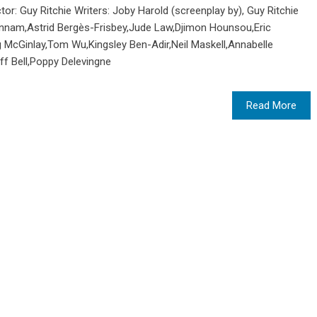
tor: Guy Ritchie Writers: Joby Harold (screenplay by), Guy Ritchie
 Hunnam,Astrid Bergès-Frisbey,Jude Law,Djimon Hounsou,Eric
ig McGinlay,Tom Wu,Kingsley Ben-Adir,Neil Maskell,Annabelle
off Bell,Poppy Delevingne
Read More