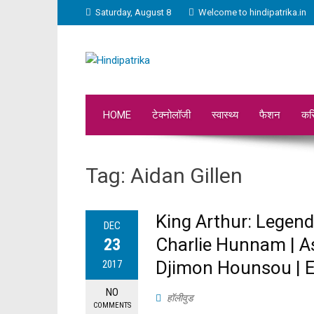
Saturday, August 8
Welcome to hindipatrika.in
HOME
टेक्नोलॉजी
स्वास्थ्य
फैशन
कर
Tag:
Aidan Gillen
King Arthur: Legend 
DEC
Charlie Hunnam | As
23
Djimon Hounsou | Er
2017
NO
हॉलीवुड
COMMENTS