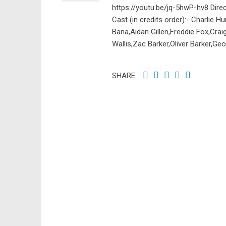
https://youtu.be/jq-5hwP-hv8 Direc
Cast (in credits order):- Charlie
Bana,Aidan Gillen,Freddie Fox,Cra
Wallis,Zac Barker,Oliver Barker,Ge
SHARE