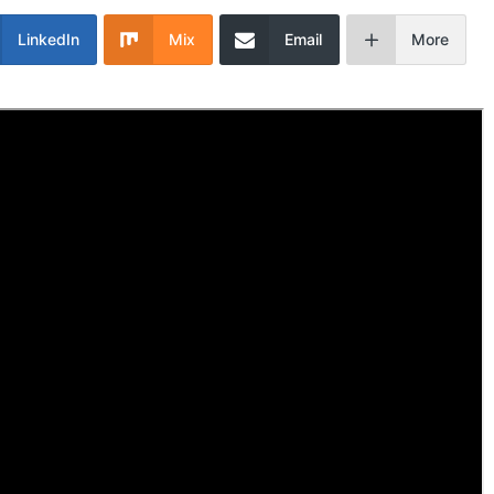
LinkedIn
Mix
Email
More