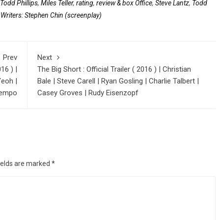
 Todd Phillips
,
Miles Teller
,
rating
,
review & box Office
,
Steve Lantz
,
Todd
,
Writers: Stephen Chin (screenplay)
Prev
Next
16 ) |
The Big Short : Official Trailer ( 2016 ) | Christian
Yeoh |
Bale | Steve Carell | Ryan Gosling | Charlie Talbert |
iempo
Casey Groves | Rudy Eisenzopf
ields are marked
*