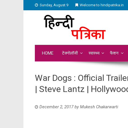
Sunday, August 9
Welcome to hindipatrika.in
HOME
टेक्नोलॉजी
स्वास्थ्य
फैशन
War Dogs : Official Traile
| Steve Lantz | Hollywo
December 2, 2017
by
Mukesh Chakarwarti