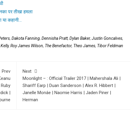
थी
यनका पर तीखा हमला
गया या कहानी…
Peters
,
Dakota Fanning
,
Dennisha Pratt
,
Dylan Baker
,
Justin Goncalves
,
Kelly
,
Roy James Wilson
,
The Benefactor
,
Theo James
,
Tibor Feldman
Prev
Next
 Keanu
Moonlight – : Official Trailer 2017 | Mahershala Ali |
| Ruby
Shariff Earp | Duan Sanderson | Alex R. Hibbert |
dick |
Janelle Monáe | Naomie Harris | Jaden Piner |
burne
Herman