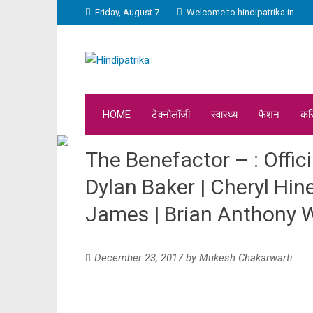
Friday, August 7
Welcome to hindipatrika.in
HOME
टेक्नोलॉजी
स्वास्थ्य
फैशन
कर
The Benefactor – : Offici
Dylan Baker | Cheryl Hin
James | Brian Anthony W
December 23, 2017
by
Mukesh Chakarwarti