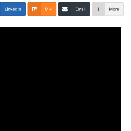
LinkedIn
Mix
Email
More