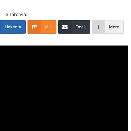
Share via:
LinkedIn
Mix
Email
More