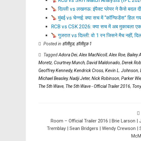
RCB vs SRH Match Analysis (IPL 2026
दिल्ली vs लखनऊ: इंपैक्ट प्लेयर ने कैसे बदल दी
मुंबई vs चेन्नई: क्या सच में “कॉन्फिडेंस” हिल 
RCB vs CSK 2026: क्या सच में अब मुकाबला एक
गुजरात vs दिल्ली: वो 1 रन जिसने मैच नहीं, दिल
Posted in
हॉलीवुड
,
हॉलीवुड-1
Tagged
Adora Dei
,
Alex MacNicoll
,
Alex Roe
,
Bailey
Moretz
,
Courtney Munch
,
David Maldonado
,
Derek Rob
Geoffrey Kennedy
,
Kendrick Cross
,
Kevin L. Johnson
,
Michael Beasley
,
Nadji Jeter
,
Nick Robinson
,
Parker Wie
The 5th Wave
,
The 5th Wave - Official Trailer 2016
,
Tony
Room – Official Trailer 2016 | Brie Larson |
Tremblay | Sean Bridgers | Wendy Crewson |
McM