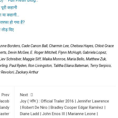
) – Full Fresh Blog…
 पूरी कहानी
गया या कहानी…
तरफा हो गया है?
 तोड़ दिए
 Anne Borders
,
Cade Canon Ball
,
Charmin Lee
,
Chelsea Hayes
,
Chloë Grace
erts
,
Devin McGee
,
E. Roger Mitchell
,
Flynn McHugh
,
Gabriela Lopez
,
Liev Schreiber
,
Maggie Siff
,
Maika Monroe
,
Maria Bello
,
Matthew Zuk
,
rling
,
Paul Ryden
,
Ron Livingston
,
Talitha Eliana Bateman
,
Terry Serpico
,
 Revolori
,
Zackary Arthur
Prev
Next
 Jacob
Joy ( जॉय ) : Official Trailer 2016 | Jennifer Lawrence
 Sandy
| Robert De Niro | Bradley Cooper Edgar Ramírez |
aster
Diane Ladd | John Enos III | Marianne Leone |