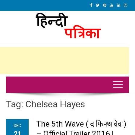
Tag:
Chelsea Hayes
The 5th Wave ( द फिफ्थ वेव )
DEC
– Official Trailer 2016 |
21