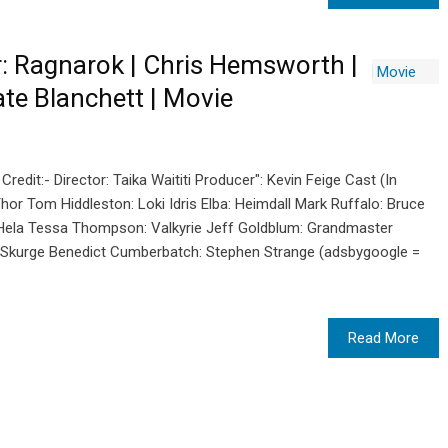
hor: Ragnarok | Chris Hemsworth |
te Blanchett | Movie
edit:- Director: Taika Waititi Producer": Kevin Feige Cast (In
or Tom Hiddleston: Loki Idris Elba: Heimdall Mark Ruffalo: Bruce
 Hela Tessa Thompson: Valkyrie Jeff Goldblum: Grandmaster
: Skurge Benedict Cumberbatch: Stephen Strange (adsbygoogle =
Read More