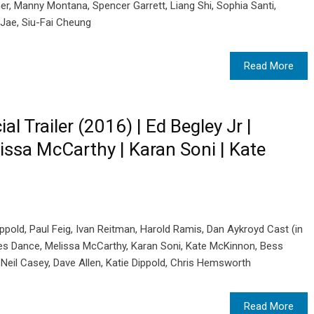
er, Manny Montana, Spencer Garrett, Liang Shi, Sophia Santi,
 Jae, Siu-Fai Cheung
Read More
al Trailer (2016) | Ed Begley Jr |
issa McCarthy | Karan Soni | Kate
Dippold, Paul Feig, Ivan Reitman, Harold Ramis, Dan Aykroyd Cast (in
rles Dance, Melissa McCarthy, Karan Soni, Kate McKinnon, Bess
 Neil Casey, Dave Allen, Katie Dippold, Chris Hemsworth
Read More