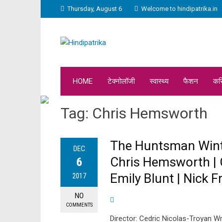
Thursday, August 6
Welcome to hindipatrika.in
HOME
टेक्नोलॉजी
स्वास्थ्य
फैशन
कर
Tag:
Chris Hemsworth
The Huntsman Winter’
DEC
Chris Hemsworth | C
6
Emily Blunt | Nick F
2017
NO
COMMENTS
Director: Cedric Nicolas-Troyan Wr