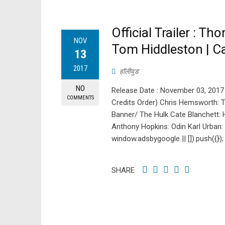
Official Trailer : T
NOV
Tom Hiddleston | Ca
13
2017
हॉलीवुड
NO
Release Date : November 03, 2017 Cr
COMMENTS
Credits Order) Chris Hemsworth: Th
Banner/ The Hulk Cate Blanchett:
Anthony Hopkins: Odin Karl Urban
window.adsbygoogle || []).push({});
SHARE