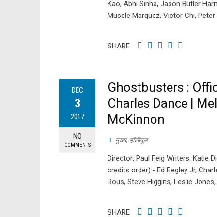
Kao, Abhi Sinha, Jason Butler Harn
Muscle Marquez, Victor Chi, Peter
SHARE
Ghostbusters : Offici
DEC
Charles Dance | Mel
3
McKinnon
2017
NO
मुख्य
,
हॉलीवुड
COMMENTS
Director: Paul Feig Writers: Katie 
credits order):- Ed Begley Jr, Cha
Rous, Steve Higgins, Leslie Jones,
SHARE