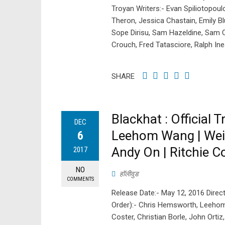
Troyan Writers:- Evan Spiliotopoul
Theron, Jessica Chastain, Emily Bl
Sope Dirisu, Sam Hazeldine, Sam C
Crouch, Fred Tatasciore, Ralph In
SHARE
Blackhat : Official 
DEC
Leehom Wang | Wei T
6
Andy On | Ritchie Co
2017
NO
हॉलीवुड
COMMENTS
Release Date:- May 12, 2016 Direct
Order):- Chris Hemsworth, Leehom 
Coster, Christian Borle, John Orti