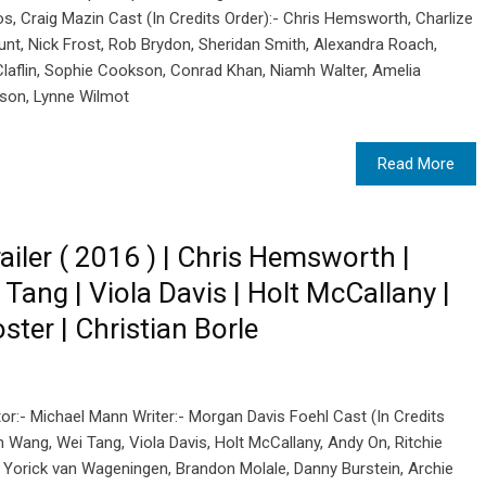
os, Craig Mazin Cast (In Credits Order):- Chris Hemsworth, Charlize
unt, Nick Frost, Rob Brydon, Sheridan Smith, Alexandra Roach,
laflin, Sophie Cookson, Conrad Khan, Niamh Walter, Amelia
eson, Lynne Wilmot
Read More
Trailer ( 2016 ) | Chris Hemsworth |
ang | Viola Davis | Holt McCallany |
ster | Christian Borle
or:- Michael Mann Writer:- Morgan Davis Foehl Cast (In Credits
Wang, Wei Tang, Viola Davis, Holt McCallany, Andy On, Ritchie
z, Yorick van Wageningen, Brandon Molale, Danny Burstein, Archie