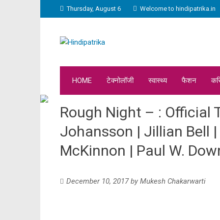
Thursday, August 6
Welcome to hindipatrika.in
HOME
टेक्नोलॉजी
स्वास्थ्य
फैशन
कर
Rough Night – : Official T
Johansson | Jillian Bell |
McKinnon | Paul W. Downs
December 10, 2017
by
Mukesh Chakarwarti