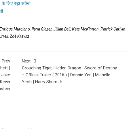
के लिए बड़ा संकेत
थी
Enrique Murciano
,
Ilana Glazer
,
Jillian Bell
,
Kate McKinnon
,
Patrick Carlyle
,
urrell
,
Zoë Kravitz
Prev
Next
hett |
Crouching Tiger, Hidden Dragon : Sword of Destiny
| Jake
– Official Trailer ( 2016 ) | Donnie Yen | Michelle
 Kevin
Yeoh | Harry Shum Jr
nstein