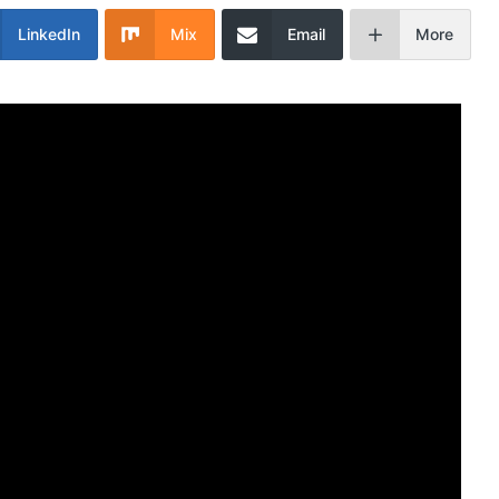
LinkedIn
Mix
Email
More