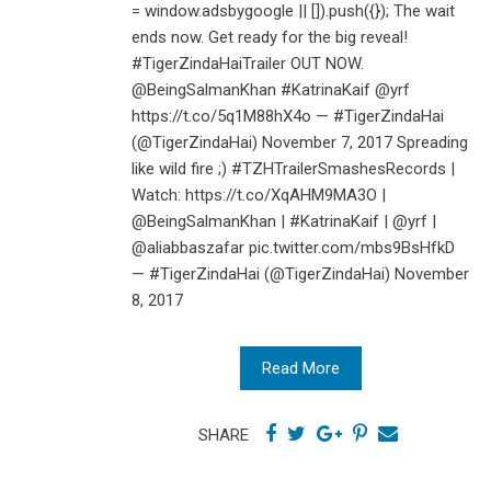
= window.adsbygoogle || []).push({}); The wait
ends now. Get ready for the big reveal!
#TigerZindaHaiTrailer OUT NOW.
@BeingSalmanKhan #KatrinaKaif @yrf
https://t.co/5q1M88hX4o — #TigerZindaHai
(@TigerZindaHai) November 7, 2017 Spreading
like wild fire ;) #TZHTrailerSmashesRecords |
Watch: https://t.co/XqAHM9MA3O |
@BeingSalmanKhan | #KatrinaKaif | @yrf |
@aliabbaszafar pic.twitter.com/mbs9BsHfkD
— #TigerZindaHai (@TigerZindaHai) November
8, 2017
Read More
SHARE