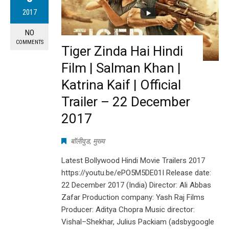
2017
NO
COMMENTS
Tiger Zinda Hai Hindi
Film | Salman Khan |
Katrina Kaif | Official
Trailer – 22 December
2017
बॉलीवुड
,
मुख्य
Latest Bollywood Hindi Movie Trailers 2017
https://youtu.be/ePO5M5DE01I Release date:
22 December 2017 (India) Director: Ali Abbas
Zafar Production company: Yash Raj Films
Producer: Aditya Chopra Music director:
Vishal–Shekhar, Julius Packiam (adsbygoogle