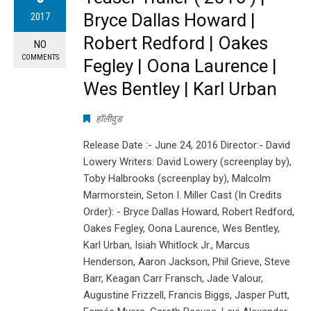
Bryce Dallas Howard |
2017
Robert Redford | Oakes
NO
COMMENTS
Fegley | Oona Laurence |
Wes Bentley | Karl Urban
हॉलीवुड
Release Date :- June 24, 2016 Director:- David
Lowery Writers: David Lowery (screenplay by),
Toby Halbrooks (screenplay by), Malcolm
Marmorstein, Seton I. Miller Cast (In Credits
Order): - Bryce Dallas Howard, Robert Redford,
Oakes Fegley, Oona Laurence, Wes Bentley,
Karl Urban, Isiah Whitlock Jr., Marcus
Henderson, Aaron Jackson, Phil Grieve, Steve
Barr, Keagan Carr Fransch, Jade Valour,
Augustine Frizzell, Francis Biggs, Jasper Putt,