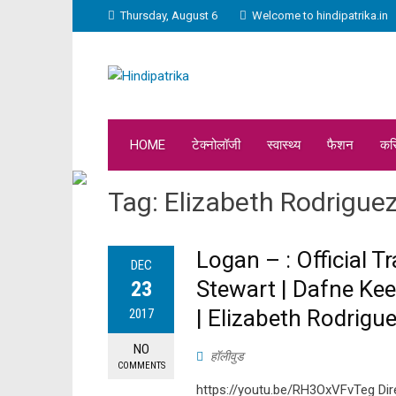
Thursday, August 6
Welcome to hindipatrika.in
HOME
टेक्नोलॉजी
स्वास्थ्य
फैशन
कर
Tag:
Elizabeth Rodrigue
Logan – : Official T
DEC
Stewart | Dafne Ke
23
| Elizabeth Rodrigue
2017
NO
हॉलीवुड
COMMENTS
https://youtu.be/RH3OxVFvTeg Dir