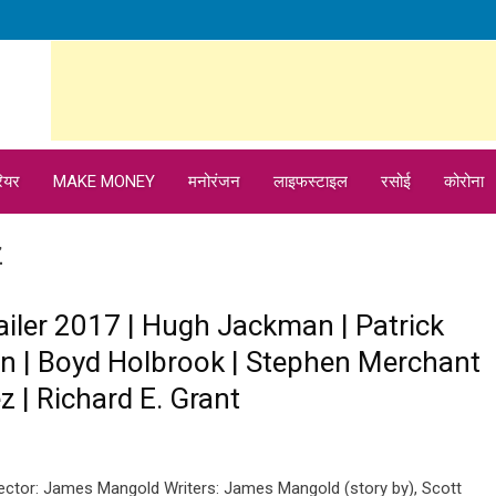
ियर
MAKE MONEY
मनोरंजन
लाइफस्टाइल
रसोई
कोरोना
z
railer 2017 | Hugh Jackman | Patrick
en | Boyd Holbrook | Stephen Merchant
z | Richard E. Grant
ector: James Mangold Writers: James Mangold (story by), Scott