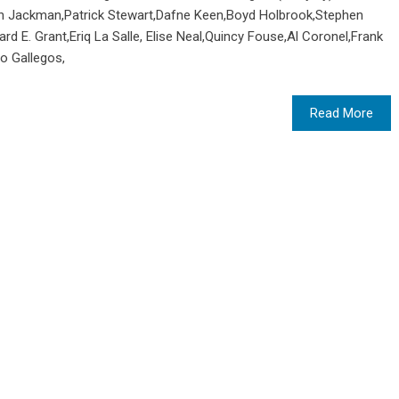
ugh Jackman,Patrick Stewart,Dafne Keen,Boyd Holbrook,Stephen
rd E. Grant,Eriq La Salle, Elise Neal,Quincy Fouse,Al Coronel,Frank
o Gallegos,
Read More