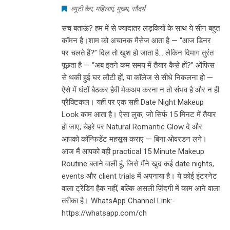
ब्यूटी केर
,
महिलाएं
,
मुख्य
,
सौंदर्य
सच बताऊं? हम में से ज्यादातर लड़कियों के साथ ये सीन बहुत
कॉमन है।शाम को अचानक मैसेज आता है — “आज डिनर
पर चलते हैं?” दिल तो खुश हो जाता है… लेकिन दिमाग तुरंत
पूछता है — “अब इतने कम समय में तैयार कैसे हों?” ऑफिस
से थकी हुई घर लौटी हों, या कॉलेज से सीधे निकलना हो —
ऐसे में घंटों बैठकर हैवी मेकअप करना न तो संभव है और न ही
प्रैक्टिकल। यहीं पर एक सही Date Night Makeup
Look काम आता है। ऐसा लुक, जो सिर्फ 15 मिनट में तैयार
हो जाए, चेहरे पर Natural Romantic Glow दे और
आपको कॉन्फिडेंट महसूस कराए — बिना ओवरडन लगे।
आज मैं आपको वही practical 15 Minute Makeup
Routine बताने वाली हूं, जिसे मैंने खुद कई date nights,
events और client trials में अपनाया है। ये कोई इंटरनेट
वाला ट्रेंडिंग हैक नहीं, बल्कि असली ज़िंदगी में काम आने वाला
तरीका है। WhatsApp Channel Link:-
https://whatsapp.com/ch