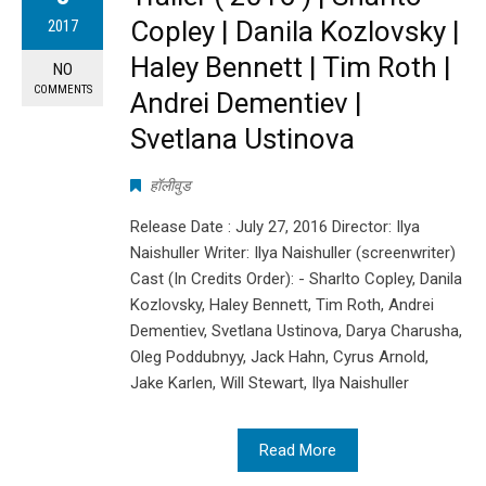
Copley | Danila Kozlovsky |
2017
Haley Bennett | Tim Roth |
NO
COMMENTS
Andrei Dementiev |
Svetlana Ustinova
हॉलीवुड
Release Date : July 27, 2016 Director: Ilya
Naishuller Writer: Ilya Naishuller (screenwriter)
Cast (In Credits Order): - Sharlto Copley, Danila
Kozlovsky, Haley Bennett, Tim Roth, Andrei
Dementiev, Svetlana Ustinova, Darya Charusha,
Oleg Poddubnyy, Jack Hahn, Cyrus Arnold,
Jake Karlen, Will Stewart, Ilya Naishuller
Read More