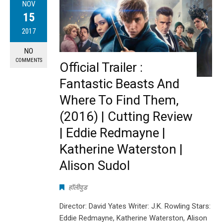
NOV
15
2017
NO
COMMENTS
Official Trailer :
Fantastic Beasts And
Where To Find Them,
(2016) | Cutting Review
| Eddie Redmayne |
Katherine Waterston |
Alison Sudol
हॉलीवुड
Director: David Yates Writer: J.K. Rowling Stars:
Eddie Redmayne, Katherine Waterston, Alison