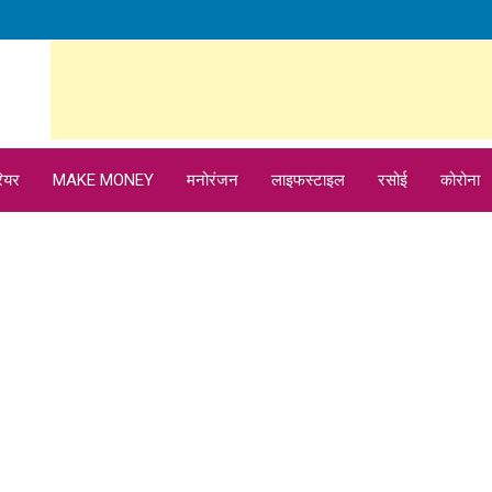
ियर
MAKE MONEY
मनोरंजन
लाइफस्टाइल
रसोई
कोरोना