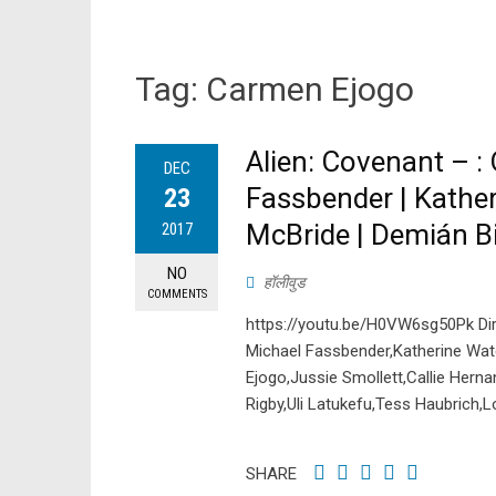
Tag:
Carmen Ejogo
Alien: Covenant – : 
DEC
Fassbender | Kather
23
McBride | Demián Bi
2017
NO
हॉलीवुड
COMMENTS
https://youtu.be/H0VW6sg50Pk Direc
Michael Fassbender,Katherine Wat
Ejogo,Jussie Smollett,Callie Her
Rigby,Uli Latukefu,Tess Haubrich,Lo
SHARE