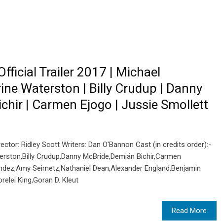
Official Trailer 2017 | Michael
ine Waterston | Billy Crudup | Danny
chir | Carmen Ejogo | Jussie Smollett
tor: Ridley Scott Writers: Dan O'Bannon Cast (in credits order):-
erston,Billy Crudup,Danny McBride,Demián Bichir,Carmen
nandez,Amy Seimetz,Nathaniel Dean,Alexander England,Benjamin
relei King,Goran D. Kleut
Read More