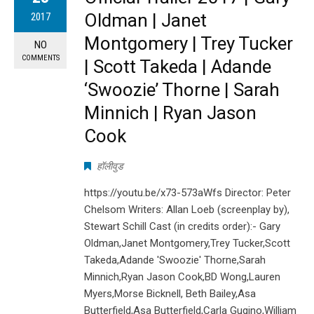
Oldman | Janet
2017
Montgomery | Trey Tucker
NO
COMMENTS
| Scott Takeda | Adande
‘Swoozie’ Thorne | Sarah
Minnich | Ryan Jason
Cook
हॉलीवुड
https://youtu.be/x73-573aWfs Director: Peter
Chelsom Writers: Allan Loeb (screenplay by),
Stewart Schill Cast (in credits order):- Gary
Oldman,Janet Montgomery,Trey Tucker,Scott
Takeda,Adande 'Swoozie' Thorne,Sarah
Minnich,Ryan Jason Cook,BD Wong,Lauren
Myers,Morse Bicknell, Beth Bailey,Asa
Butterfield,Asa Butterfield,Carla Gugino,William