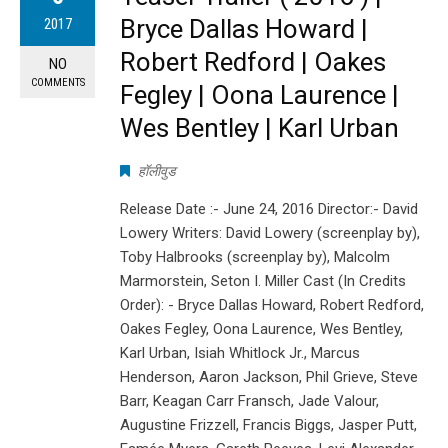
Bryce Dallas Howard |
2017
Robert Redford | Oakes
NO
COMMENTS
Fegley | Oona Laurence |
Wes Bentley | Karl Urban
हॉलीवुड
Release Date :- June 24, 2016 Director:- David
Lowery Writers: David Lowery (screenplay by),
Toby Halbrooks (screenplay by), Malcolm
Marmorstein, Seton I. Miller Cast (In Credits
Order): - Bryce Dallas Howard, Robert Redford,
Oakes Fegley, Oona Laurence, Wes Bentley,
Karl Urban, Isiah Whitlock Jr., Marcus
Henderson, Aaron Jackson, Phil Grieve, Steve
Barr, Keagan Carr Fransch, Jade Valour,
Augustine Frizzell, Francis Biggs, Jasper Putt,