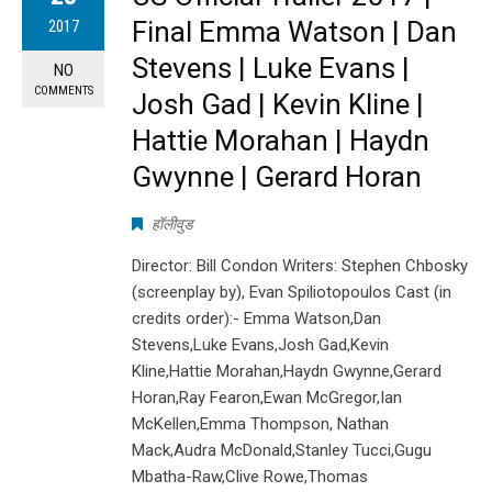
Final Emma Watson | Dan
2017
Stevens | Luke Evans |
NO
COMMENTS
Josh Gad | Kevin Kline |
Hattie Morahan | Haydn
Gwynne | Gerard Horan
हॉलीवुड
Director: Bill Condon Writers: Stephen Chbosky
(screenplay by), Evan Spiliotopoulos Cast (in
credits order):- Emma Watson,Dan
Stevens,Luke Evans,Josh Gad,Kevin
Kline,Hattie Morahan,Haydn Gwynne,Gerard
Horan,Ray Fearon,Ewan McGregor,Ian
McKellen,Emma Thompson, Nathan
Mack,Audra McDonald,Stanley Tucci,Gugu
Mbatha-Raw,Clive Rowe,Thomas