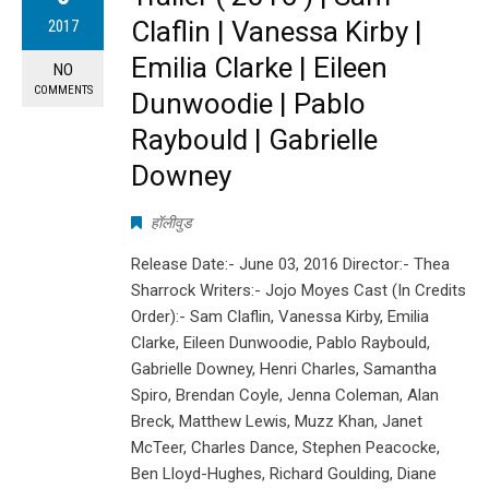
Claflin | Vanessa Kirby |
2017
Emilia Clarke | Eileen
NO
COMMENTS
Dunwoodie | Pablo
Raybould | Gabrielle
Downey
हॉलीवुड
Release Date:- June 03, 2016 Director:- Thea
Sharrock Writers:- Jojo Moyes Cast (In Credits
Order):- Sam Claflin, Vanessa Kirby, Emilia
Clarke, Eileen Dunwoodie, Pablo Raybould,
Gabrielle Downey, Henri Charles, Samantha
Spiro, Brendan Coyle, Jenna Coleman, Alan
Breck, Matthew Lewis, Muzz Khan, Janet
McTeer, Charles Dance, Stephen Peacocke,
Ben Lloyd-Hughes, Richard Goulding, Diane