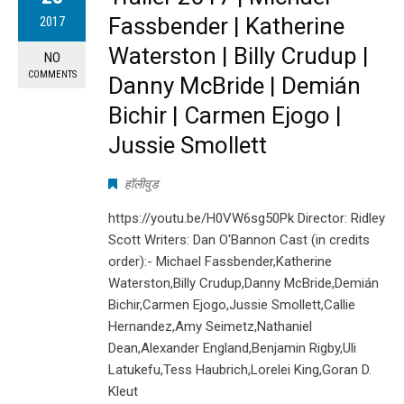
Fassbender | Katherine
2017
Waterston | Billy Crudup |
NO
COMMENTS
Danny McBride | Demián
Bichir | Carmen Ejogo |
Jussie Smollett
हॉलीवुड
https://youtu.be/H0VW6sg50Pk Director: Ridley
Scott Writers: Dan O'Bannon Cast (in credits
order):- Michael Fassbender,Katherine
Waterston,Billy Crudup,Danny McBride,Demián
Bichir,Carmen Ejogo,Jussie Smollett,Callie
Hernandez,Amy Seimetz,Nathaniel
Dean,Alexander England,Benjamin Rigby,Uli
Latukefu,Tess Haubrich,Lorelei King,Goran D.
Kleut