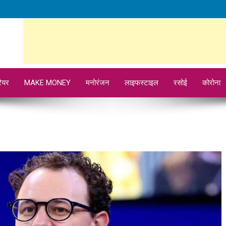
ियर
MAKE MONEY
मनोरंजन
लाइफस्टाइल
रसोई
कोरोना