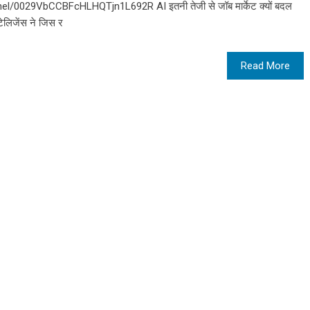
l/0029VbCCBFcHLHQTjn1L692R AI इतनी तेजी से जॉब मार्केट क्यों बदल
टेलिजेंस ने जिस र
Read More