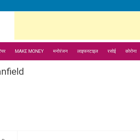
ियर
MAKE MONEY
मनोरंजन
लाइफस्टाइल
रसोई
कोरोना
nfield