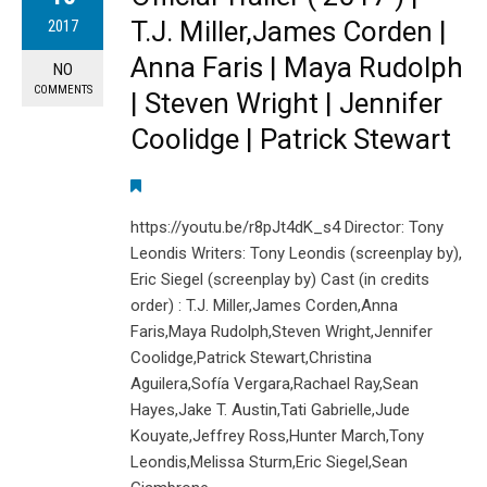
T.J. Miller,James Corden |
2017
Anna Faris | Maya Rudolph
NO
COMMENTS
| Steven Wright | Jennifer
Coolidge | Patrick Stewart
https://youtu.be/r8pJt4dK_s4 Director: Tony
Leondis Writers: Tony Leondis (screenplay by),
Eric Siegel (screenplay by) Cast (in credits
order) : T.J. Miller,James Corden,Anna
Faris,Maya Rudolph,Steven Wright,Jennifer
Coolidge,Patrick Stewart,Christina
Aguilera,Sofía Vergara,Rachael Ray,Sean
Hayes,Jake T. Austin,Tati Gabrielle,Jude
Kouyate,Jeffrey Ross,Hunter March,Tony
Leondis,Melissa Sturm,Eric Siegel,Sean