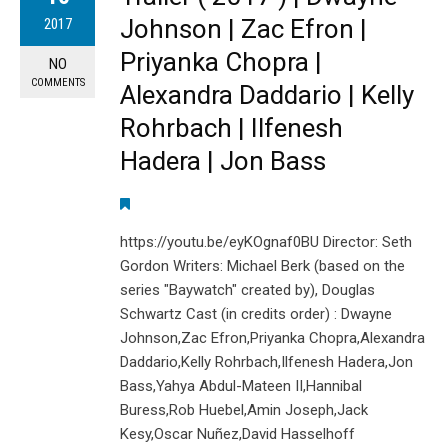
Johnson | Zac Efron |
2017
Priyanka Chopra |
NO
COMMENTS
Alexandra Daddario | Kelly
Rohrbach | Ilfenesh
Hadera | Jon Bass
https://youtu.be/eyKOgnaf0BU Director: Seth
Gordon Writers: Michael Berk (based on the
series "Baywatch" created by), Douglas
Schwartz Cast (in credits order) : Dwayne
Johnson,Zac Efron,Priyanka Chopra,Alexandra
Daddario,Kelly Rohrbach,Ilfenesh Hadera,Jon
Bass,Yahya Abdul-Mateen II,Hannibal
Buress,Rob Huebel,Amin Joseph,Jack
Kesy,Oscar Nuñez,David Hasselhoff