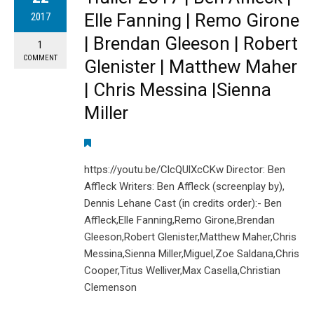
Elle Fanning | Remo Girone
2017
| Brendan Gleeson | Robert
1
COMMENT
Glenister | Matthew Maher
| Chris Messina |Sienna
Miller
https://youtu.be/ClcQUlXcCKw Director: Ben
Affleck Writers: Ben Affleck (screenplay by),
Dennis Lehane Cast (in credits order):- Ben
Affleck,Elle Fanning,Remo Girone,Brendan
Gleeson,Robert Glenister,Matthew Maher,Chris
Messina,Sienna Miller,Miguel,Zoe Saldana,Chris
Cooper,Titus Welliver,Max Casella,Christian
Clemenson