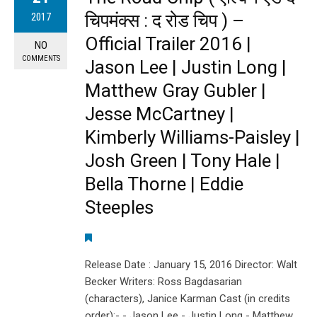
चिपमंक्स : द रोड चिप ) –
2017
Official Trailer 2016 |
NO
COMMENTS
Jason Lee | Justin Long |
Matthew Gray Gubler |
Jesse McCartney |
Kimberly Williams-Paisley |
Josh Green | Tony Hale |
Bella Thorne | Eddie
Steeples
Release Date : January 15, 2016 Director: Walt
Becker Writers: Ross Bagdasarian
(characters), Janice Karman Cast (in credits
order):- - Jason Lee - Justin Long - Matthew