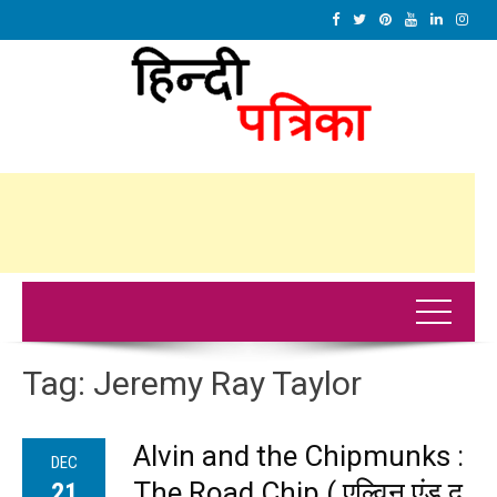
Tag:
Jeremy Ray Taylor
Alvin and the Chipmunks :
DEC
The Road Chip ( एल्विन एंड द
21