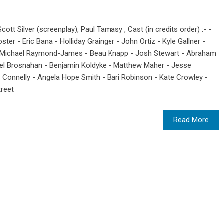
 Scott Silver (screenplay), Paul Tamasy , Cast (in credits order) :- -
ster - Eric Bana - Holliday Grainger - John Ortiz - Kyle Gallner -
 Michael Raymond-James - Beau Knapp - Josh Stewart - Abraham
hel Brosnahan - Benjamin Koldyke - Matthew Maher - Jesse
Connelly - Angela Hope Smith - Bari Robinson - Kate Crowley -
treet
Read More