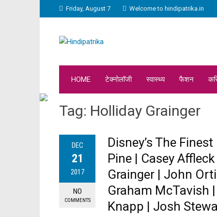
Friday, August 7
Welcome to hindipatrika.in
HOME
टेक्नोलॉजी
स्वास्थ्य
फैशन
कर
Tag:
Holliday Grainger
Disney’s The Finest 
DEC
Pine | Casey Affleck 
21
Grainger | John Orti
2017
Graham McTavish |
NO
COMMENTS
Knapp | Josh Stewa