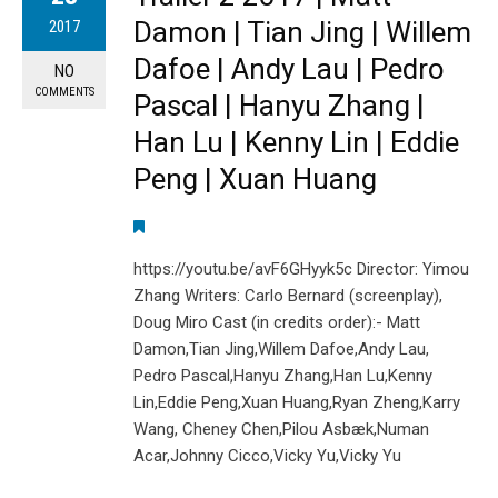
Damon | Tian Jing | Willem
2017
Dafoe | Andy Lau | Pedro
NO
COMMENTS
Pascal | Hanyu Zhang |
Han Lu | Kenny Lin | Eddie
Peng | Xuan Huang
https://youtu.be/avF6GHyyk5c Director: Yimou
Zhang Writers: Carlo Bernard (screenplay),
Doug Miro Cast (in credits order):- Matt
Damon,Tian Jing,Willem Dafoe,Andy Lau,
Pedro Pascal,Hanyu Zhang,Han Lu,Kenny
Lin,Eddie Peng,Xuan Huang,Ryan Zheng,Karry
Wang, Cheney Chen,Pilou Asbæk,Numan
Acar,Johnny Cicco,Vicky Yu,Vicky Yu