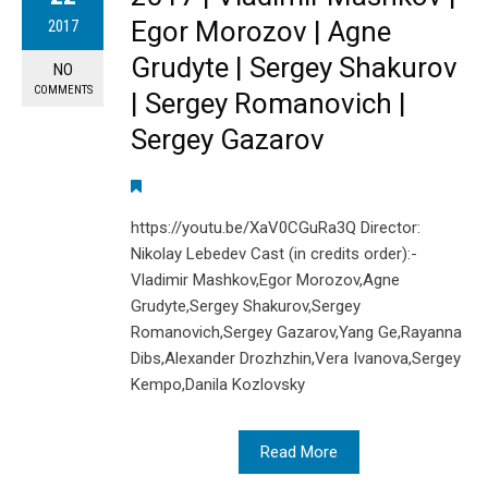
Egor Morozov | Agne
2017
Grudyte | Sergey Shakurov
NO
COMMENTS
| Sergey Romanovich |
Sergey Gazarov
https://youtu.be/XaV0CGuRa3Q Director:
Nikolay Lebedev Cast (in credits order):-
Vladimir Mashkov,Egor Morozov,Agne
Grudyte,Sergey Shakurov,Sergey
Romanovich,Sergey Gazarov,Yang Ge,Rayanna
Dibs,Alexander Drozhzhin,Vera Ivanova,Sergey
Kempo,Danila Kozlovsky
Read More