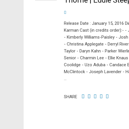
Thorne | Eddie Stee
Release Date : January 15, 2016 Di
Karman Cast (in credits order):- 
- Kimberly Williams-Paisley - Josh
- Christina Applegate - Derryl Riv
Taylor - Daryn Kahn - Parker Wierl
Senior - Charmin Lee - Ellie Knaus 
Coolidge - Uzo Aduba - Candace B.
McClintock - Joseph Lavender - Ha
...
SHARE