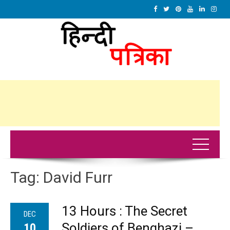
Tag:
David Furr
13 Hours : The Secret
DEC
Soldiers of Benghazi –
10