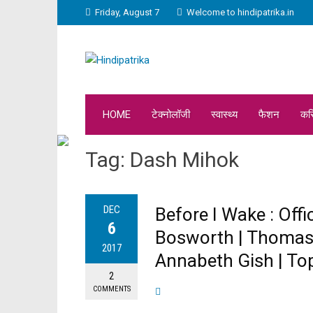
Friday, August 7
Welcome to hindipatrika.in
HOME
टेक्नोलॉजी
स्वास्थ्य
फैशन
कर
Tag:
Dash Mihok
DEC
Before I Wake : Offic
6
Bosworth | Thomas 
2017
Annabeth Gish | To
2
COMMENTS